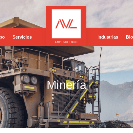
po
Servicios
Industrias
Bl
Minería