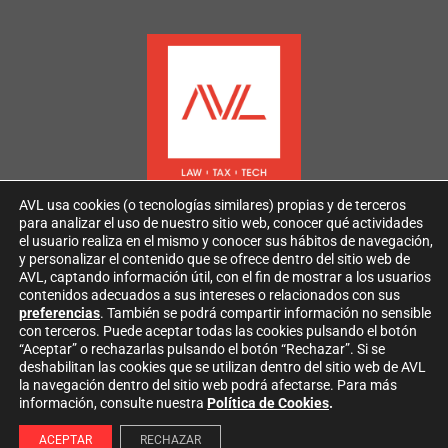
AVL usa cookies (o tecnologías similares) propias y de terceros
para analizar el uso de nuestro sitio web, conocer qué actividades
el usuario realiza en el mismo y conocer sus hábitos de navegación,
y personalizar el contenido que se ofrece dentro del sitio web de
AVL, captando información útil, con el fin de mostrar a los usuarios
contenidos adecuados a sus intereses o relacionados con sus
2026
AVL
Todos los derechos reservados
preferencias
. También se podrá compartir información no sensible
con terceros. Puede aceptar todas las cookies pulsando el botón
“Aceptar” o rechazarlas pulsando el botón “Rechazar”. Si se
AVISO LEGAL AVL
deshabilitan las cookies que se utilizan dentro del sitio web de AVL
POLÍTICA DE PROTECCIÓN DE DATOS PERSONALES
la navegación dentro del sitio web podrá afectarse. Para más
POLÍTICA DE COOKIES
información, consulte nuestra
Política de Cookies
.
ACEPTAR
RECHAZAR