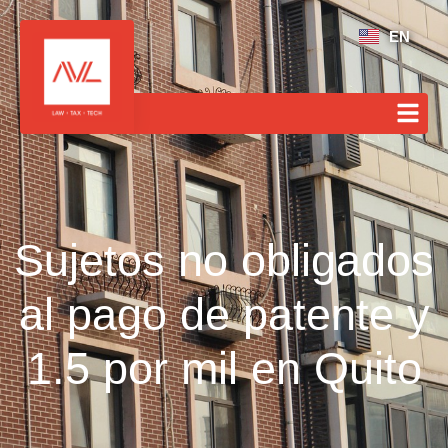
EN
Sujetos no obligados
al pago de patente y
1.5 por mil en Quito