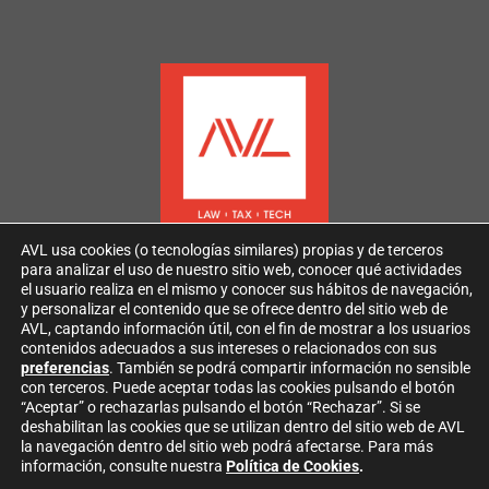
AVL usa cookies (o tecnologías similares) propias y de terceros
para analizar el uso de nuestro sitio web, conocer qué actividades
el usuario realiza en el mismo y conocer sus hábitos de navegación,
y personalizar el contenido que se ofrece dentro del sitio web de
AVL, captando información útil, con el fin de mostrar a los usuarios
contenidos adecuados a sus intereses o relacionados con sus
2026
AVL
Todos los derechos reservados
preferencias
. También se podrá compartir información no sensible
con terceros. Puede aceptar todas las cookies pulsando el botón
“Aceptar” o rechazarlas pulsando el botón “Rechazar”. Si se
AVISO LEGAL AVL
deshabilitan las cookies que se utilizan dentro del sitio web de AVL
POLÍTICA DE PROTECCIÓN DE DATOS PERSONALES
la navegación dentro del sitio web podrá afectarse. Para más
POLÍTICA DE COOKIES
información, consulte nuestra
Política de Cookies
.