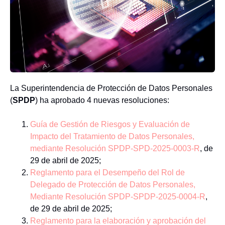
La Superintendencia de Protección de Datos Personales
(
SPDP
) ha aprobado 4 nuevas resoluciones:
Guía de Gestión de Riesgos y Evaluación de
Impacto del Tratamiento de Datos Personales,
mediante Resolución SPDP-SPD-2025-0003-R
, de
29 de abril de 2025;
Reglamento para el Desempeño del Rol de
Delegado de Protección de Datos Personales,
Mediante Resolución SPDP-SPDP-2025-0004-R
,
de 29 de abril de 2025;
Reglamento para la elaboración y aprobación del