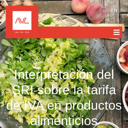
EN
Interpretación del
SRI sobre la tarifa
de IVA en productos
alimenticios