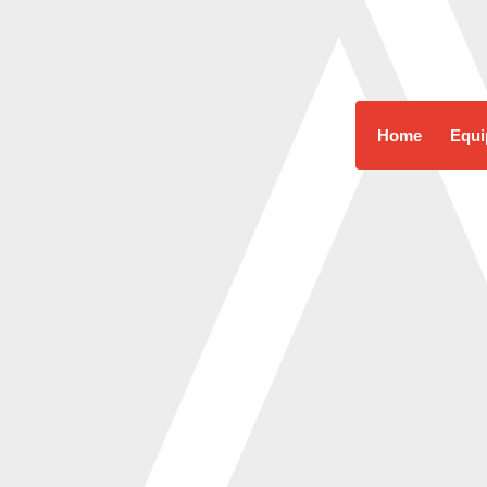
Home
Equi