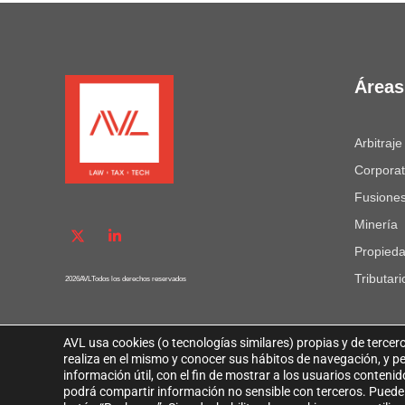
Áreas
Arbitraje
Corporat
Fusiones
Minería
Propieda
Tributari
2026
AVL
Todos los derechos reservados
AVISO LEGAL AVL
AVL usa cookies (o tecnologías similares) propias y de tercero
POLÍTICA DE PROTECCIÓN DE DATOS PERSONALES
realiza en el mismo y conocer sus hábitos de navegación, y pe
POLÍTICA DE COOKIES
información útil, con el fin de mostrar a los usuarios conten
podrá compartir información no sensible con terceros. Puede 