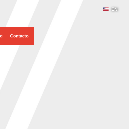
EN
og
Contacto