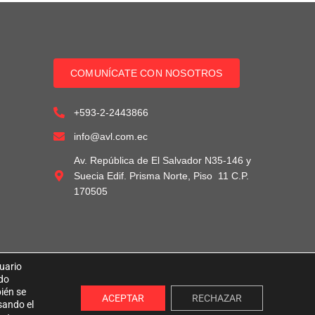
COMUNÍCATE CON NOSOTROS
+593-2-2443866
info@avl.com.ec
Av. República de El Salvador N35-146 y
Suecia Edif. Prisma Norte, Piso 11 C.P.
170505
suario
ndo
ién se
ACEPTAR
RECHAZAR
sando el